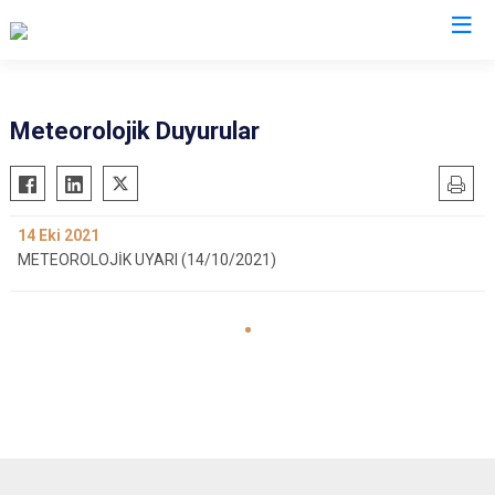
Aydın
Meteorolojik Duyurular
Bozdoğan
Köşk
Buharkent
Kuşadası
14
Eki 2021
Çine
Kuyucak
METEOROLOJİK UYARI (14/10/2021)
Didim
Nazilli
Germencik
Söke
İncirliova
Sultanhisar
Karacasu
Yenipazar
Karpuzlu
Efeler
Koçarlı