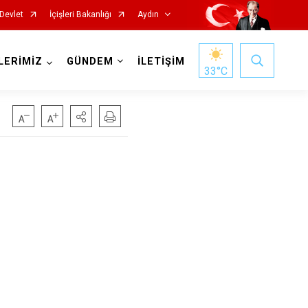
Devlet
İçişleri Bakanlığı
Aydın
LERİMİZ
GÜNDEM
İLETİŞİM
33
°C
Köşk
Kuşadası
Kuyucak
Nazilli
Söke