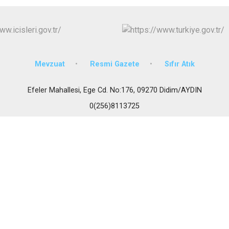
İncirliova
Karacasu
Karpuzlu
Koçarlı
Mevzuat
Resmi Gazete
Sıfır Atık
Efeler Mahallesi, Ege Cd. No:176, 09270 Didim/AYDIN
0(256)8113725