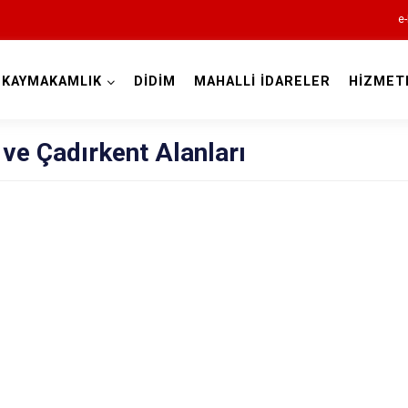
e-
KAYMAKAMLIK
DİDİM
MAHALLİ İDARELER
HİZMET
Aydın
ve Çadırkent Alanları
Bozdoğan
Buharkent
Çine
Didim
Germencik